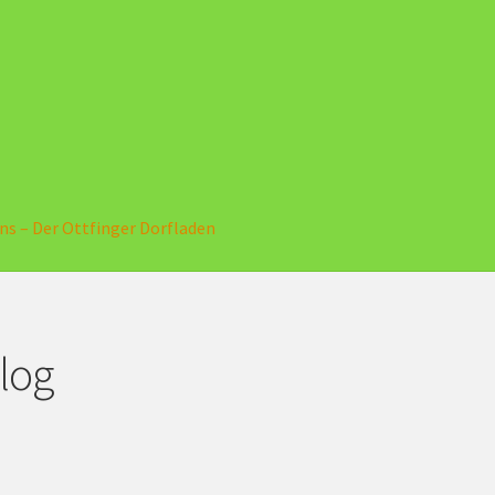
ns – Der Ottfinger Dorfladen
log