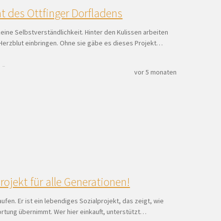
t des Ottfinger Dorfladens
 keine Selbstverständlichkeit. Hinter den Kulissen arbeiten
hr Herzblut einbringen. Ohne sie gäbe es dieses Projekt…
vor 5 monaten
rojekt für alle Generationen!
ufen. Er ist ein lebendiges Sozialprojekt, das zeigt, wie
ortung übernimmt. Wer hier einkauft, unterstützt…